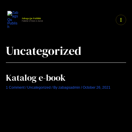
Zabags Qu Publish
Publisher of Book & Journal
Uncategorized
Katalog e-book
1 Comment
/
Uncategorized
/ By
zabagsadmin
/
October 26, 2021