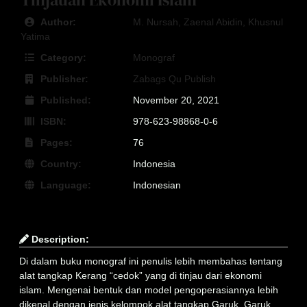
Author:
M. Nursah, Zaenal Abidin, Khusnul
Yatima
Category:
Monograf
Publisher:
Zabags Qu Publish
Published:
November 20, 2021
ISBN:
978-623-98868-0-6
Pages:
76
Country:
Indonesia
Language:
Indonesian
Description:
Di dalam buku monograf ini penulis lebih membahas tentang
alat tangkap Kerang “cedok” yang di tinjau dari ekonomi
islam. Mengenai bentuk dan model pengoperasiannya lebih
dikenal dengan jenis kelompok alat tangkap Garuk. Garuk