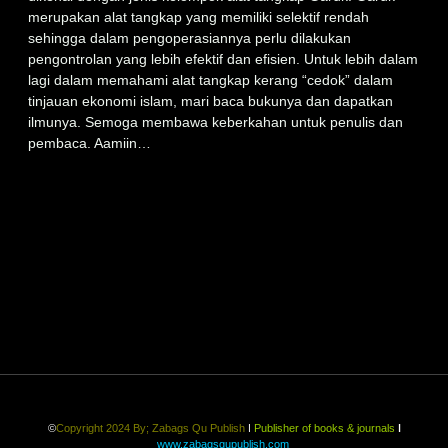
merupakan alat tangkap yang memiliki selektif rendah
sehingga dalam pengoperasiannya perlu dilakukan
pengontrolan yang lebih efektif dan efisien. Untuk lebih dalam
lagi dalam memahami alat tangkap kerang “cedok” dalam
tinjauan ekonomi islam, mari baca bukunya dan dapatkan
ilmunya. Semoga membawa keberkahan untuk penulis dan
pembaca. Aamiin…
©
Copyright 2024 By;
Zabags Qu Publish
ǀ
Publisher of books & journals
ǀ
www.zabagsqupublish.com