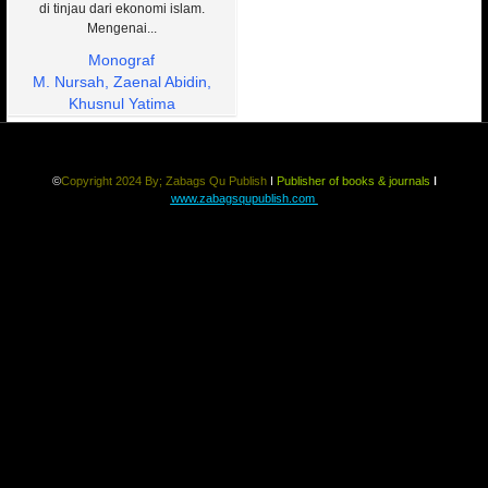
di tinjau dari ekonomi islam.
Mengenai...
Monograf
M. Nursah, Zaenal Abidin,
Khusnul Yatima
©
Copyright 2024 By;
Zabags Qu Publish
ǀ
Publisher of books & journals
ǀ
www.zabagsqupublish.com