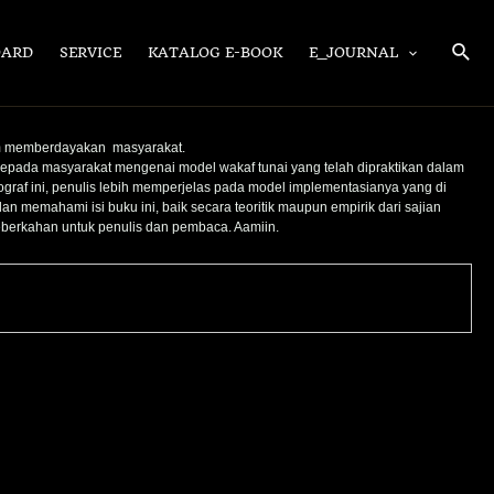
Sear
OARD
SERVICE
KATALOG E-BOOK
E_JOURNAL
am memberdayakan masyarakat.
kepada masyarakat mengenai model wakaf tunai yang telah dipraktikan dalam
f ini, penulis lebih memperjelas pada model implementasianya yang di
an memahami isi buku ini, baik secara teoritik maupun empirik dari sajian
berkahan untuk penulis dan pembaca. Aamiin.