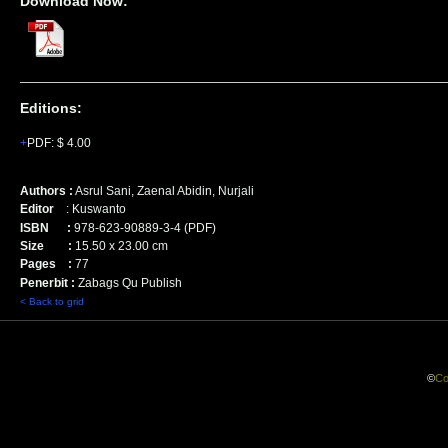
Download Now:
Editions:
PDF
:
$ 4.00
Authors :
Asrul Sani,
Zaenal Abidin, Nurjali
Editor
: Kuswanto
ISBN :
978-623-90889-3-4 (PDF)
Size :
15.50
x
23.00
cm
Pages :
77
Penerbit :
Zabags Qu Publish
< Back to grid
©
Co