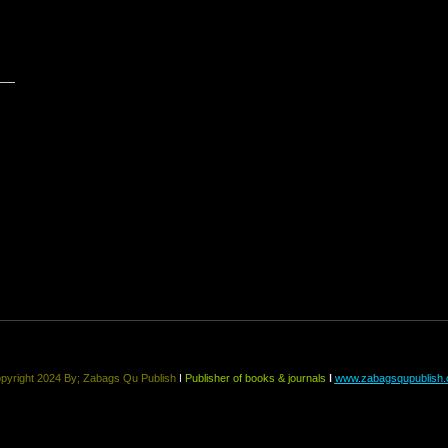
pyright 2024 By;
Zabags Qu Publish
ǀ
Publisher of books & journals
ǀ
www.zabagsqupublish