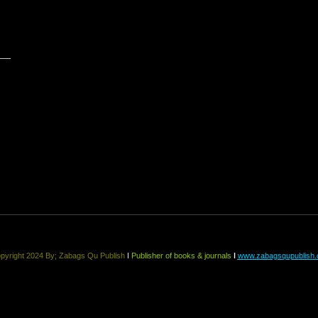
pyright 2024 By;
Zabags Qu Publish
ǀ
Publisher of books & journals
ǀ
www.zabagsqupublish