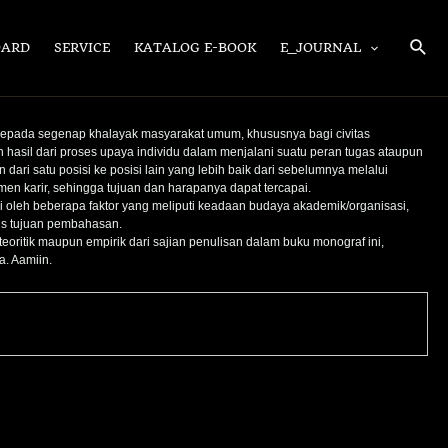
Sear
OARD
SERVICE
KATALOG E-BOOK
E_JOURNAL
 kepada segenap khalayak masyarakat umum, khususnya bagi civitas
sil dari proses upaya individu dalam menjalani suatu peran tugas ataupun
ri satu posisi ke posisi lain yang lebih baik dari sebelumnya melalui
en karir, sehingga tujuan dan harapanya dapat tercapai.
 oleh beberapa faktor yang meliputi keadaan budaya akademik/organisasi,
us tujuan pembahasan.
eoritik maupun empirik dari sajian penulisan dalam buku monograf ini,
. Aamiin.