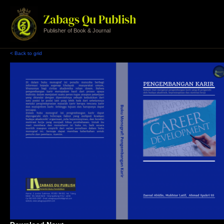
Skip
to
Zabags Qu Publish
content
Publisher of Book & Journal
< Back to grid