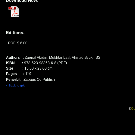
Download Now:
Editions:
PDF
:
$ 6.00
Authors :
Zaenal Abidin, Mukhtar Latif, Ahmad Syukri SS
ISBN :
978-623-98868-6-8 (PDF)
Size :
15.50
x
23.00
cm
Pages :
119
Penerbit :
Zabags Qu Publish
< Back to grid
©
Co