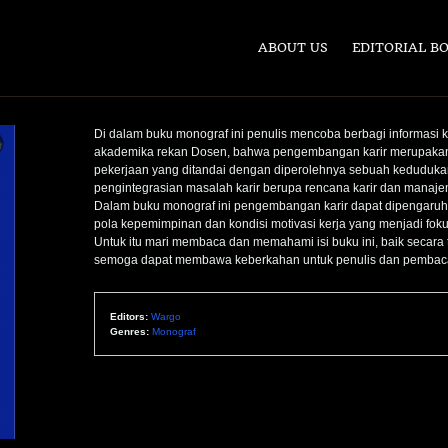
ABOUT US
EDITORIAL B
Di dalam buku monograf ini penulis mencoba berbagi informasi
akademika rekan Dosen, bahwa pengembangan karir merupakan ha
pekerjaan yang ditandai dengan diperolehnya sebuah kedudukan da
pengintegrasian masalah karir berupa rencana karir dan manajem
Dalam buku monograf ini pengembangan karir dapat dipengaruhi
pola kepemimpinan dan kondisi motivasi kerja yang menjadi fok
Untuk itu mari membaca dan memahami isi buku ini, baik secara t
semoga dapat membawa keberkahan untuk penulis dan pembaca
Editors:
Wargo
Genres:
Monograf