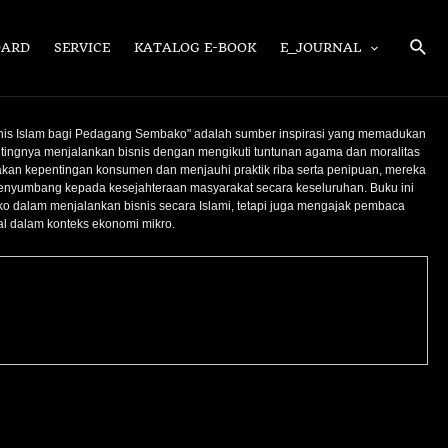
Sear
OARD
SERVICE
KATALOG E-BOOK
E_JOURNAL
nis Islam bagi Pedagang Sembako" adalah sumber inspirasi yang memadukan
ingnya menjalankan bisnis dengan mengikuti tuntunan agama dan moralitas
n kepentingan konsumen dan menjauhi praktik riba serta penipuan, mereka
menyumbang kepada kesejahteraan masyarakat secara keseluruhan. Buku ini
 dalam menjalankan bisnis secara Islami, tetapi juga mengajak pembaca
al dalam konteks ekonomi mikro.