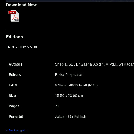
Download Now:
Editions:
PDF
-
First
:
$ 5.00
Authors
: Shepia, SE., Dr. Zaenal Abidin, M.Pd.I., Sri Kada
Editors
: Riska Puspitasari
ISBN
: 978-623-89291-0-8 (PDF)
Size
: 15.50 x 23.00 cm
Pages
: 71
Penerbit
: Zabags Qu Publish
< Back to grid