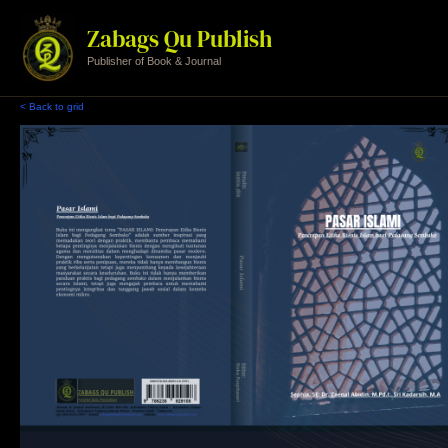
Skip
to
Zabags Qu Publish
content
Publisher of Book & Journal
< Back to grid