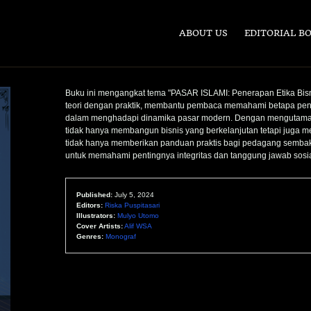
ABOUT US
EDITORIAL B
Buku ini mengangkat tema "PASAR ISLAMI: Penerapan Etika Bis
teori dengan praktik, membantu pembaca memahami betapa pent
dalam menghadapi dinamika pasar modern. Dengan mengutamaka
tidak hanya membangun bisnis yang berkelanjutan tetapi juga 
tidak hanya memberikan panduan praktis bagi pedagang sembako
untuk memahami pentingnya integritas dan tanggung jawab sosi
Published:
July 5, 2024
Editors:
Riska Puspitasari
Illustrators:
Mulyo Utomo
Cover Artists:
Alif WSA
Genres:
Monograf