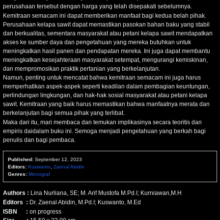
perusahaan tersebut dengan harga yang telah disepakati sebelumnya.
Kemitraan semacam ini dapat memberikan manfaat bagi kedua belah pihak.
Perusahaan kelapa sawit dapat memastikan pasokan bahan baku yang stabil
dan berkualitas, sementara masyarakat atau petani kelapa sawit mendapatkan
akses ke sumber daya dan pengetahuan yang mereka butuhkan untuk
meningkatkan hasil panen dan pendapatan mereka. Ini juga dapat membantu
meningkatkan kesejahteraan masyarakat setempat, mengurangi kemiskinan,
dan mempromosikan praktik pertanian yang berkelanjutan.
Namun, penting untuk mencatat bahwa kemitraan semacam ini juga harus
memperhatikan aspek-aspek seperti keadilan dalam pembagian keuntungan,
perlindungan lingkungan, dan hak-hak sosial masyarakat atau petani kelapa
sawit. Kemitraan yang baik harus memastikan bahwa manfaatnya merata dan
berkelanjutan bagi semua pihak yang terlibat.
Maka dari itu, mari membaca dan temukan implikasinya secara teoritis dan
empiris daidalam buku ini. Semoga menjadi pengetahuan yang berkah bagi
penulis dan bagi pembaca.
Published:
September 12, 2023
Editors:
Kuswanto
,
Zaenal Abidin
Genres:
Monograf
Authors :
Lina Nurliana, SE;
M. Arif Mustofa M.Pd.I;
Kurniawan,M.H
Editors :
Dr. Zaenal Abidin, M.Pd.I; Kuswanto, M.Ed
ISBN :
on progress