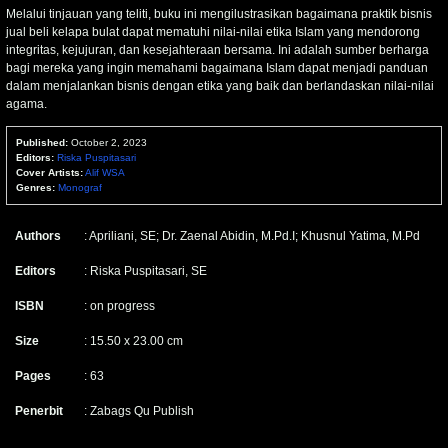
Melalui tinjauan yang teliti, buku ini mengilustrasikan bagaimana praktik bisnis
jual beli kelapa bulat dapat mematuhi nilai-nilai etika Islam yang mendorong
integritas, kejujuran, dan kesejahteraan bersama. Ini adalah sumber berharga
bagi mereka yang ingin memahami bagaimana Islam dapat menjadi panduan
dalam menjalankan bisnis dengan etika yang baik dan berlandaskan nilai-nilai
agama.
Published:
October 2, 2023
Editors:
Riska Puspitasari
Cover Artists:
Alif WSA
Genres:
Monograf
Authors
: Apriliani, SE; Dr. Zaenal Abidin, M.Pd.I; Khusnul Yatima, M.Pd
Editors
: Riska Puspitasari, SE
ISBN
: on progress
Size
: 15.50 x 23.00 cm
Pages
: 63
Penerbit
: Zabags Qu Publish