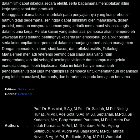
dalam tim dapat dikelola secara efektif, serta bagaimana menciptakan iklim
kerja yang sehat dan produktif.
Keunggulan utama buku ini terletak pada penyajiannya yang komprehensif
namun tetap sederhana, sehingga dapat dinikmati oleh mahasiswa, dosen,
praktisi, maupun masyarakat umum yang tertarik memahami sisi psikologis
dalam dunia kerja. Melalui kajian yang sistematis, pembaca akan memperoleh
wawasan baru tentang pentingnya kecerdasan emosional, pola pikir positif,
serta keterampilan interpersonal dalam menunjang keberhasilan manajemen.
Dengan memadukan teori, studi kasus, dan refleksi praktis, Psikologi
Manajemen menjadi referensi penting bagi siapa saja yang ingin
mengembangkan diri sebagai pemimpin visioner dan mampu mengelola
manusia dengan lebih bijaksana. Buku ini tidak hanya menambah
pengetahuan, tetapi juga menginspirasi pembaca untuk membangun organisasi
yang lebih manusiawi, harmonis, dan berorientasi pada kemajuan bersama.
Editors:
Sri Kadarsih
Genres:
Referensi
Prof. Dr. Rusmini, S.Ag, M.Pd.I, Dr. Saidah, M.Pd, Nining
Huriati, M.Pd.I, Ade Sofa, S.Ag, M.S.I, Septarian, M.Pd.I, Sri
Kadarsih, M.A, Boby Yasman Purnama, M.Pd.I, Meira Dwi
Authors
:
Indah Purnama, M.Pd.I, M. Thontawi, M.Pd., Agung
Setiabudi, M.Pd, Audra Ayu Bagascary, M.Pd, Fahrizal
Nover, S.Ag, M.Pd, Budianto, S.Ag, M.Pd.I, Wardatul