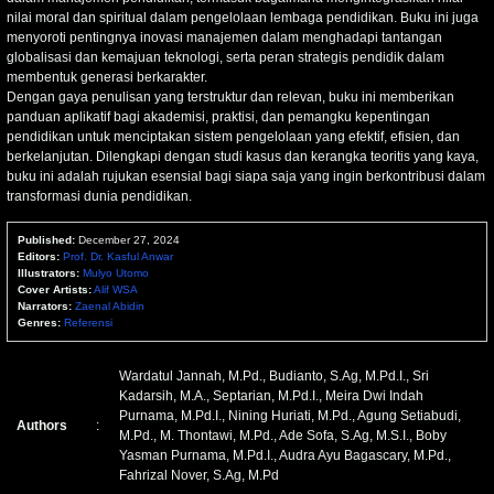
nilai moral dan spiritual dalam pengelolaan lembaga pendidikan. Buku ini juga
menyoroti pentingnya inovasi manajemen dalam menghadapi tantangan
globalisasi dan kemajuan teknologi, serta peran strategis pendidik dalam
membentuk generasi berkarakter.
Dengan gaya penulisan yang terstruktur dan relevan, buku ini memberikan
panduan aplikatif bagi akademisi, praktisi, dan pemangku kepentingan
pendidikan untuk menciptakan sistem pengelolaan yang efektif, efisien, dan
berkelanjutan. Dilengkapi dengan studi kasus dan kerangka teoritis yang kaya,
buku ini adalah rujukan esensial bagi siapa saja yang ingin berkontribusi dalam
transformasi dunia pendidikan.
Published:
December 27, 2024
Editors:
Prof. Dr. Kasful Anwar
Illustrators:
Mulyo Utomo
Cover Artists:
Alif WSA
Narrators:
Zaenal Abidin
Genres:
Referensi
Wardatul Jannah, M.Pd., Budianto, S.Ag, M.Pd.I., Sri
Kadarsih, M.A., Septarian, M.Pd.I., Meira Dwi Indah
Purnama, M.Pd.I., Nining Huriati, M.Pd., Agung Setiabudi,
Authors
:
M.Pd., M. Thontawi, M.Pd., Ade Sofa, S.Ag, M.S.I., Boby
Yasman Purnama, M.Pd.I., Audra Ayu Bagascary, M.Pd.,
Fahrizal Nover, S.Ag, M.Pd