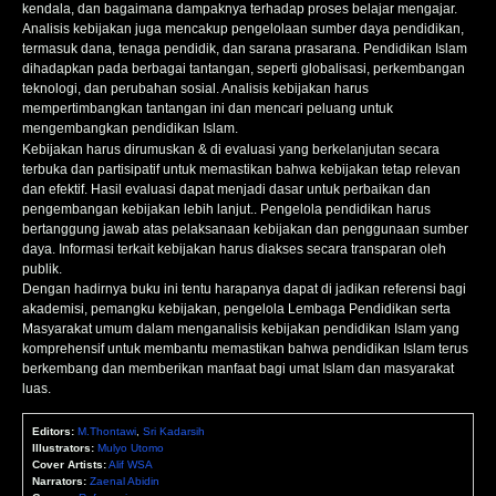
kendala, dan bagaimana dampaknya terhadap proses belajar mengajar.
Analisis kebijakan juga mencakup pengelolaan sumber daya pendidikan,
termasuk dana, tenaga pendidik, dan sarana prasarana. Pendidikan Islam
dihadapkan pada berbagai tantangan, seperti globalisasi, perkembangan
teknologi, dan perubahan sosial. Analisis kebijakan harus
mempertimbangkan tantangan ini dan mencari peluang untuk
mengembangkan pendidikan Islam.
Kebijakan harus dirumuskan & di evaluasi yang berkelanjutan secara
terbuka dan partisipatif untuk memastikan bahwa kebijakan tetap relevan
dan efektif. Hasil evaluasi dapat menjadi dasar untuk perbaikan dan
pengembangan kebijakan lebih lanjut.. Pengelola pendidikan harus
bertanggung jawab atas pelaksanaan kebijakan dan penggunaan sumber
daya. Informasi terkait kebijakan harus diakses secara transparan oleh
publik.
Dengan hadirnya buku ini tentu harapanya dapat di jadikan referensi bagi
akademisi, pemangku kebijakan, pengelola Lembaga Pendidikan serta
Masyarakat umum dalam menganalisis kebijakan pendidikan Islam yang
komprehensif untuk membantu memastikan bahwa pendidikan Islam terus
berkembang dan memberikan manfaat bagi umat Islam dan masyarakat
luas.
Editors:
M.Thontawi
,
Sri Kadarsih
Illustrators:
Mulyo Utomo
Cover Artists:
Alif WSA
Narrators:
Zaenal Abidin