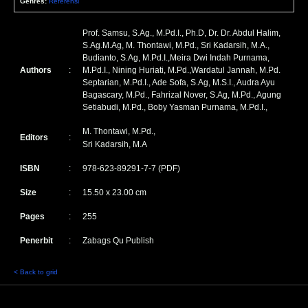
Genres:
Referensi
Prof. Samsu, S.Ag., M.Pd.I., Ph.D, Dr. Dr. Abdul Halim,
S.Ag.M.Ag, M. Thontawi, M.Pd., Sri Kadarsih, M.A.,
Budianto, S.Ag, M.Pd.I.,Meira Dwi Indah Purnama,
Authors
:
M.Pd.I., Nining Huriati, M.Pd.,Wardatul Jannah, M.Pd.
Septarian, M.Pd.I., Ade Sofa, S.Ag, M.S.I., Audra Ayu
Bagascary, M.Pd., Fahrizal Nover, S.Ag, M.Pd., Agung
Setiabudi, M.Pd., Boby Yasman Purnama, M.Pd.I.,
M. Thontawi, M.Pd.,
Editors
:
Sri Kadarsih, M.A
ISBN
:
978-623-89291-7-7 (PDF)
Size
:
15.50 x 23.00 cm
Pages
:
255
Penerbit
:
Zabags Qu Publish
< Back to grid