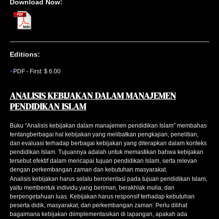
Download Now:
Editions:
PDF
-
First
:
$ 6.00
ANALISIS KEBIJAKAN DALAM MANAJEMEN
PENDIDIKAN ISLAM
Buku “Analisis kebijakan dalam manajemen pendidikan Islam” membahas
tentangberbagai hal kebijakan yang melibatkan pengkajian, penelitian,
dan evaluasi terhadap berbagai kebijakan yang diterapkan dalam konteks
pendidikan Islam. Tujuannya adalah untuk memastikan bahwa kebijakan
tersebut efektif dalam mencapai tujuan pendidikan Islam, serta relevan
dengan perkembangan zaman dan kebutuhan masyarakat.
Analisis kebijakan harus selalu berorientasi pada tujuan pendidikan Islam,
yaitu membentuk individu yang beriman, berakhlak mulia, dan
berpengetahuan luas. Kebijakan harus responsif terhadap kebutuhan
peserta didik, masyarakat, dan perkembangan zaman. Perlu dilihat
bagaimana kebijakan diimplementasikan di lapangan, apakah ada